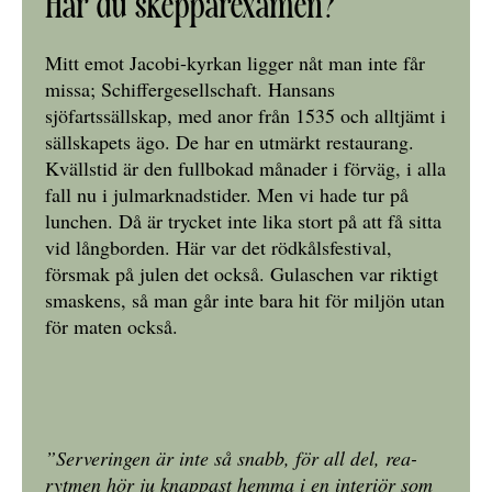
Har du skepparexamen?
Mitt emot Jacobi-kyrkan ligger nåt man inte får
missa; Schiffergesellschaft. Hansans
sjöfartssällskap, med anor från 1535 och alltjämt i
sällskapets ägo. De har en utmärkt restaurang.
Kvällstid är den fullbokad månader i förväg, i alla
fall nu i julmarknadstider. Men vi hade tur på
lunchen. Då är trycket inte lika stort på att få sitta
vid långborden. Här var det rödkålsfestival,
försmak på julen det också. Gulaschen var riktigt
smaskens, så man går inte bara hit för miljön utan
för maten också.
”Serveringen är inte så snabb, för all del, rea-
rytmen hör ju knappast hemma i en interiör som