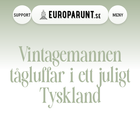
SUPPORT
MENY
Vintagemannen
tågluffar i ett juligt
Tyskland