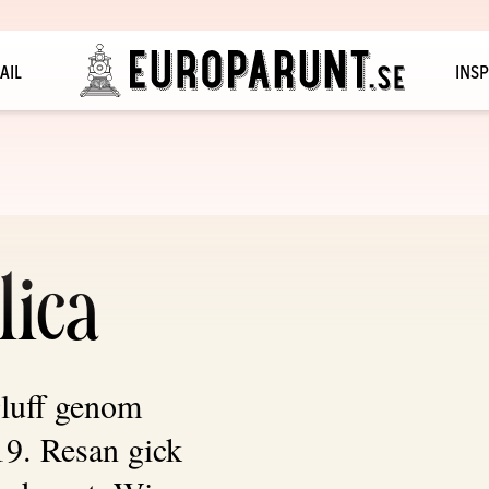
AIL
INSP
lica
gluff genom
19. Resan gick