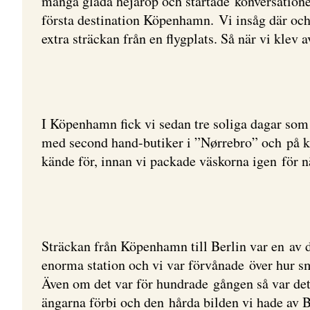
många glada hejarop och startade konversationer
första destination Köpenhamn. Vi insåg där och d
extra sträckan från en flygplats. Så när vi klev 
I Köpenhamn fick vi sedan tre soliga dagar som 
med second hand-butiker i ”Nørrebro” och på kväl
kände för, innan vi packade väskorna igen för n
Sträckan från Köpenhamn till Berlin var en av 
enorma station och vi var förvånade över hur smi
Även om det var för hundrade gången så var det
ängarna förbi och den hårda bilden vi hade av B