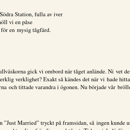
ödra Station, fulla av iver
öll vi en påse
för en mysig tågfärd.
ullväskorna gick vi ombord när tåget anlände. Ni vet d
verklig verklighet? Exakt så kändes det när vi hade hitta
jerna och tittade varandra i ögonen. Nu började vår bröll
n ”Just Married” tryckt på framsidan, så ingen kunde und