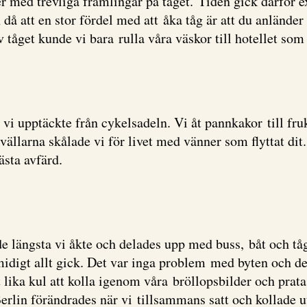
 med trevliga främlingar på tåget. Tiden gick därför ex
å att en stor fördel med att åka tåg är att du anländer 
av tåget kunde vi bara rulla våra väskor till hotellet som
vi upptäckte från cykelsadeln. Vi åt pannkakor till fru
larna skålade vi för livet med vänner som flyttat dit. 
ästa avfärd.
de längsta vi åkte och delades upp med buss, båt och tå
digt allt gick. Det var inga problem med byten och det 
 lika kul att kolla igenom våra bröllopsbilder och prat
erlin förändrades när vi tillsammans satt och kollade u