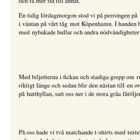
och få mer tid till annat.
En tidig lördagmorgon stod vi på perrongen på S
i väntan på vårt tåg mot Köpenhamn. I handen h
med nybakade bullar och andra nödvändigheter 
Med biljetterna i fickan och stadiga grepp om r
riktigt länge och sedan blir den nästan till en o
på hatthyllan, satt oss ner i de stora gråa fåtöl
På oss hade vi två matchande t-shirts med texte