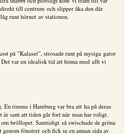
tra snabbt och plötsligt kom vi fram till vår
direkt till centrum och slipper åka den där
 låg runt hörnet av stationen.
kost på ”Kalaset”, strosade runt på mysiga gator
Det var en idealisk tid att hinna med allt vi
g. En timme i Hamburg var bra att ha på deras
är sant att tiden går fort när man har roligt.
a om bröllopet. Samtidigt så swischade de gröna
t genom fönstret och fick se en annan sida av