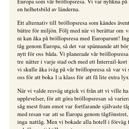
Europa som vår bröllopsresa. Vi var nyfikna på 
en helhetsbild av länderna.
Ett alternativ till bröllopsresa som kändes även
bättre för miljön. Följ med när vi berättar om v
ni kan åka på bröllopsresa med Europarunt! Ing
tåg genom Europa, så det var spännande att bör
nytt för oss båda. Vi planerade vår bröllopsresa
tre nätter i varje stad och med ett Interrail-ko
vi skulle åka iväg på vår bröllopsresa så var v
oss för att boka 1:a klass för att få lite extra lyx
När vi valde resväg utgick vi från att vi ville h
upplevelser, för att göra bröllopsresan så varie
såg mest fram emot var fortfarande självaste t
med resan var att se Europa genom tågfönstret,
inga nattåg. Men vi bokade alla hotell i förväg f