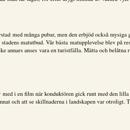
tystad med många pubar, men den erbjöd också mysiga gr
a av stadens matutbud. Vår bästa matupplevelse blev på 
e annars anses vara en turistfälla. Mätta och belåtna r
r med i en film när konduktören gick runt med den lilla
annat och att se skillnaderna i landskapen var otroligt. 