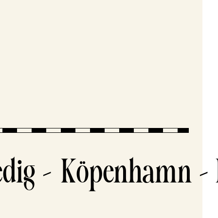
ig –
Köpenhamn – Ber