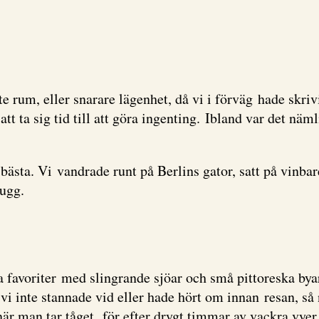
te rum, eller snarare lägenhet, då vi i förväg hade skrivit
t att ta sig tid till att göra ingenting. Ibland var det n
 bästa. Vi vandrade runt på Berlins gator, satt på vinb
hugg.
a favoriter med slingrande sjöar och små pittoreska bya
i inte stannade vid eller hade hört om innan resan, så n
 när man tar tåget, för efter drygt timmar av vackra vye