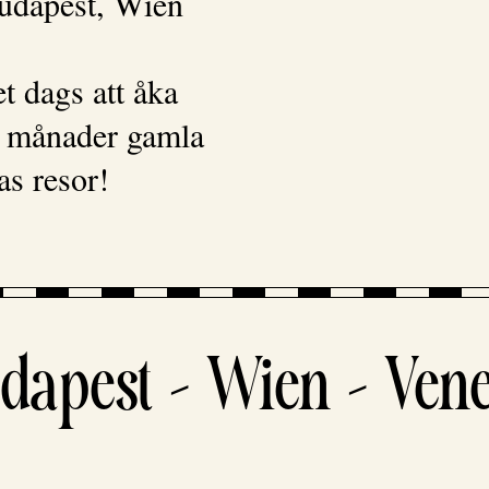
udapest, Wien
et dags att åka
a månader gamla
as resor!
pest – Wien – Vened