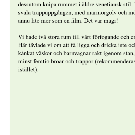
dessutom knipa rummet i äldre venetiansk stil. N
svala trappuppgången, med marmorgolv och mör
ännu lite mer som en film. Det var magi!
Vi hade två stora rum till vårt förfogande och e
Här tävlade vi om att få ligga och dricka iste och
kånkat väskor och barnvagnar rakt igenom stan
minst femtio broar och trappor (rekommenderas 
istället).