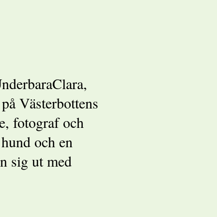
UnderbaraClara,
 på Västerbottens
e, fotograf och
n hund och en
n sig ut med