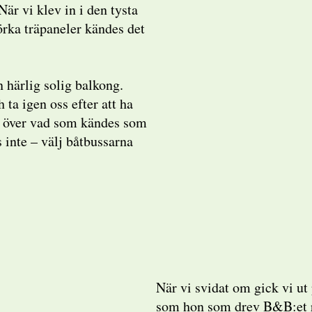
är vi klev in i den tysta
ka träpaneler kändes det
n härlig solig balkong.
 ta igen oss efter att ha
, över vad som kändes som
inte – välj båtbussarna
När vi svidat om gick vi ut
som hon som drev B&B:et r