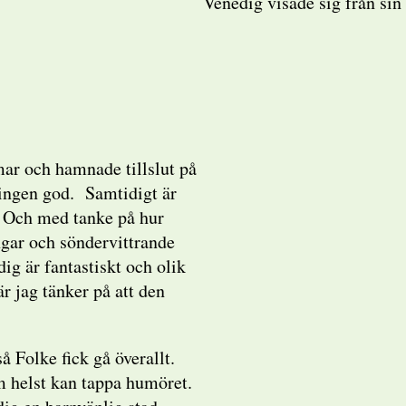
Venedig visade sig från sin 
mmar och hamnade tillslut på
ingen god. Samtidigt är
. Och med tanke på hur
ngar och söndervittrande
ig är fantastiskt och olik
är jag tänker på att den
å Folke fick gå överallt.
m helst kan tappa humöret.