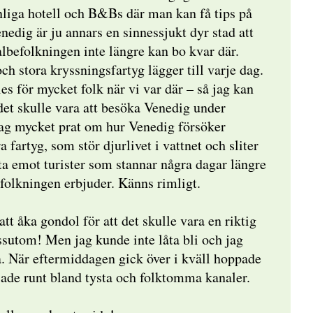
nliga hotell och B&Bs där man kan få tips på
nedig är ju annars en sinnessjukt dyr stad att
kalbefolkningen inte längre kan bo kvar där.
ch stora kryssningsfartyg lägger till varje dag.
les för mycket folk när vi var där – så jag kan
 det skulle vara att besöka Venedig under
jag mycket prat om hur Venedig försöker
fartyg, som stör djurlivet i vattnet och sliter
 ta emot turister som stannar några dagar längre
folkningen erbjuder. Känns rimligt.
att åka gondol för att det skulle vara en riktig
essutom! Men jag kunde inte låta bli och jag
a. När eftermiddagen gick över i kväll hoppade
sade runt bland tysta och folktomma kanaler.