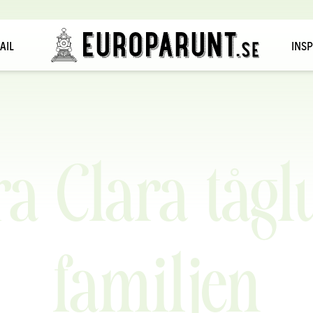
AIL
INSP
a Clara tågl
familjen