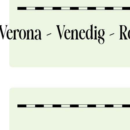
erona – Venedig – Ro