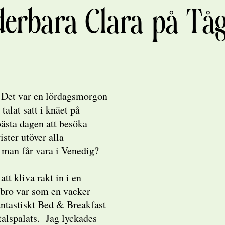
erbara Clara på Tåg
g. Det var en lördagsmorgon
talat satt i knäet på
bästa dagen att besöka
ister utöver alla
r man får vara i Venedig?
tt kliva rakt in i en
 bro var som en vacker
 fantastiskt Bed & Breakfast
talspalats. Jag lyckades