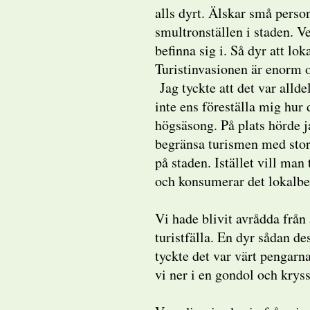
alls dyrt. Älskar små perso
smultronställen i staden. Ve
befinna sig i. Så dyr att lo
Turistinvasionen är enorm o
Jag tyckte att det var allde
inte ens föreställa mig hur
högsäsong. På plats hörde 
begränsa turismen med stora 
på staden. Istället vill man
och konsumerar det lokalbe
Vi hade blivit avrådda från 
turistfälla. En dyr sådan d
tyckte det var värt pengarn
vi ner i en gondol och krys