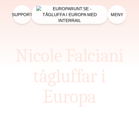
SUPPORT
MENY
Nicole Falciani
tågluffar i
Europa