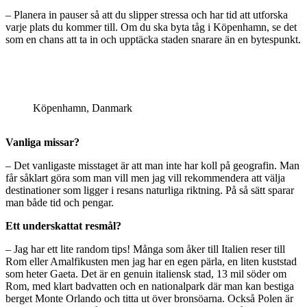
– Planera in pauser så att du slipper stressa och har tid att utforska
varje plats du kommer till. Om du ska byta tåg i Köpenhamn, se det
som en chans att ta in och upptäcka staden snarare än en bytespunkt.
Köpenhamn, Danmark
Vanliga missar?
– Det vanligaste misstaget är att man inte har koll på geografin. Man
får såklart göra som man vill men jag vill rekommendera att välja
destinationer som ligger i resans naturliga riktning. På så sätt sparar
man både tid och pengar.
Ett underskattat resmål?
– Jag har ett lite random tips! Många som åker till Italien reser till
Rom eller Amalfikusten men jag har en egen pärla, en liten kuststad
som heter Gaeta. Det är en genuin italiensk stad, 13 mil söder om
Rom, med klart badvatten och en nationalpark där man kan bestiga
berget Monte Orlando och titta ut över bronsöarna. Också Polen är