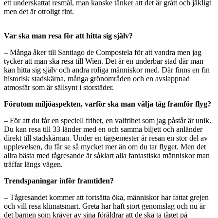
ett underskattat resmål, man kanske tänker att det är grått och jäkligt
men det är otroligt fint.
Var ska man resa för att hitta sig själv?
– Många åker till Santiago de Compostela för att vandra men jag
tycker att man ska resa till Wien. Det är en underbar stad där man
kan hitta sig själv och andra roliga människor med. Där finns en fin
historisk stadskärna, många grönområden och en avslappnad
atmosfär som är sällsynt i storstäder.
Förutom miljöaspekten, varför ska man välja tåg framför flyg?
– För att du får en speciell frihet, en valfrihet som jag påstår är unik.
Du kan resa till 33 länder med en och samma biljett och anländer
direkt till stadskärnan. Under en tågsemester är resan en stor del av
upplevelsen, du får se så mycket mer än om du tar flyget. Men det
allra bästa med tågresande är såklart alla fantastiska människor man
träffar längs vägen.
Trendspaningar inför framtiden?
– Tågresandet kommer att fortsätta öka, människor har fattat grejen
och vill resa klimatsmart. Greta har haft stort genomslag och nu är
det barnen som kräver av sina föräldrar att de ska ta tåget på