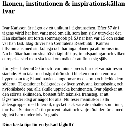
Ikonen, institutionen & inspirationskällan
Ivar
Ivar Karlsson är något av ett unikum i tågbranschen. Efter 57 år i
tågens värld har han varit med om allt, som han själv uttrycker det.
Han skaffade sitt första sommarjobb på SJ när han var 15 och sedan
var han fast. Idag driver han Centralens Resebutik i Kalmar
tillsammans med sin kollega och har inga planer på att bromsa in.
Nu berättar han om sina bästa tågluffstips, trendspaningar och vilken
europeisk stad man ska leta i om målet är att finna sig själv.
I år fyller Interrail 50 år och Ivar minns precis hur det var när resan
startade. Han talar med något drömskt i blicken om den enorma
hypen som tog Skandinaviens ungdomar med storm och ledde dem
söderut. Tågstationer belägrades av äventyrslystna kompisgäng och
nyförälskade par, alla skulle upptäcka kontinenten. Ivar påpekar att
den största skillnaden, bortsett från tekniska framsteg, är att
tågsemester idag är något för alla. Nu reser människor i alla
åldersgrupper med Interrail, mycket tack vare de rabatter som finns,
tror Ivar. Seniorer får tio procent rabatt och varje förälder får ta med
sig två barn under tolv år gratis.
Dina bästa tips för en lyckad tågluff?