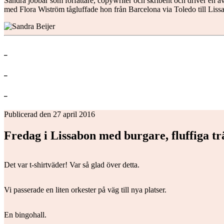
Sandra jobbar som författare, copywriter och skribent och driver en av
med Flora Wiström tågluffade hon från Barcelona via Toledo till Liss
Publicerad den 27 april 2016
Fredag i Lissabon med burgare, fluffiga t
Det var t-shirtväder! Var så glad över detta.
Vi passerade en liten orkester på väg till nya platser.
En bingohall.