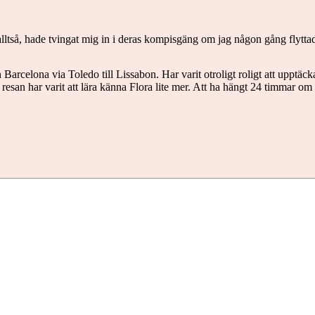
tså, hade tvingat mig in i deras kompisgäng om jag någon gång flyttade
Barcelona via Toledo till Lissabon. Har varit otroligt roligt att upptäcka 
r resan har varit att lära känna Flora lite mer. Att ha hängt 24 timmar 