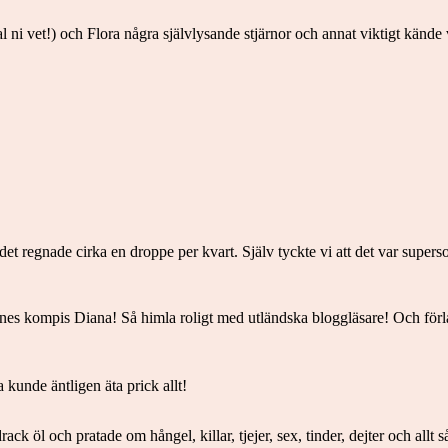
al ni vet!) och Flora några självlysande stjärnor och annat viktigt känd
t det regnade cirka en droppe per kvart. Själv tyckte vi att det var super
s kompis Diana! Så himla roligt med utländska bloggläsare! Och förlåt al
a kunde äntligen äta prick allt!
drack öl och pratade om hångel, killar, tjejer, sex, tinder, dejter och allt