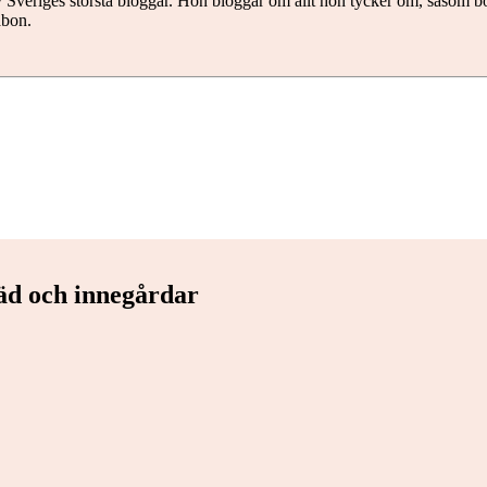
 Sveriges största bloggar. Hon bloggar om allt hon tycker om, såsom böc
abon.
räd och innegårdar