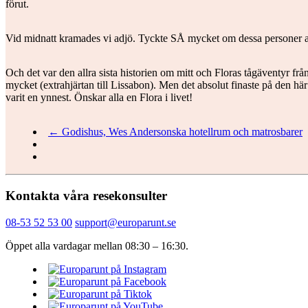
förut.
Vid midnatt kramades vi adjö. Tyckte SÅ mycket om dessa personer all
Och det var den allra sista historien om mitt och Floras tågäventyr från 
mycket (extrahjärtan till Lissabon). Men det absolut finaste på den hä
varit en ynnest. Önskar alla en Flora i livet!
← Godishus, Wes Andersonska hotellrum och matrosbarer
Kontakta våra resekonsulter
08-53 52 53 00
support@europarunt.se
Öppet alla vardagar mellan 08:30 – 16:30.