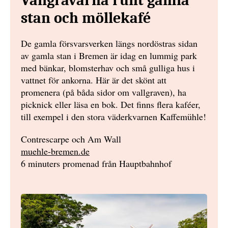
Vallgravarna runt gamla
stan och möllekafé
De gamla försvarsverken längs nordöstras sidan
av gamla stan i Bremen är idag en lummig park
med bänkar, blomsterhav och små gulliga hus i
vattnet för ankorna. Här är det skönt att
promenera (på båda sidor om vallgraven), ha
picknick eller läsa en bok. Det finns flera kaféer,
till exempel i den stora väderkvarnen Kaffemühle!
Contrescarpe och Am Wall
muehle-bremen.de
6 minuters promenad från Hauptbahnhof