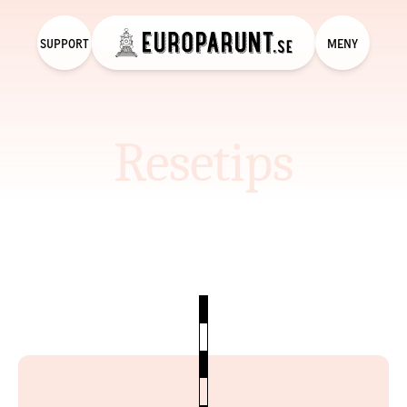
SUPPORT
MENY
Resetips